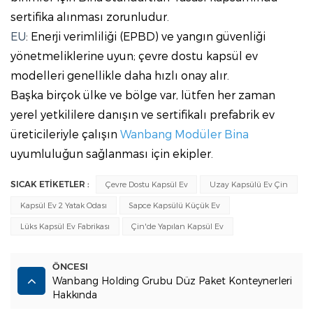
sertifika alınması zorunludur.
EU
: Enerji verimliliği (EPBD) ve yangın güvenliği
yönetmeliklerine uyun; çevre dostu kapsül ev
modelleri genellikle daha hızlı onay alır.
Başka birçok ülke ve bölge var, lütfen
her zaman
yerel yetkililere danışın ve sertifikalı prefabrik ev
üreticileriyle çalışın
Wanbang Modüler Bina
uyumluluğun sağlanması için ekipler.
SICAK ETİKETLER :
Çevre Dostu Kapsül Ev
Uzay Kapsülü Ev Çin
Kapsül Ev 2 Yatak Odası
Sapce Kapsülü Küçük Ev
Lüks Kapsül Ev Fabrikası
Çin'de Yapılan Kapsül Ev
ÖNCESI
Wanbang Holding Grubu Düz Paket Konteynerleri
Hakkında