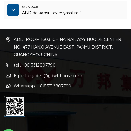
SONRAKI
ABD'de kapsül evler yasal mı?
ADD: ROOM 1603, CHINA RAILWAY NUODE CENTER,
NO. 477 HANXI AVENUE EAST, PANYU DISTRICT,
GUANGZHOU, CHINA.
tel : +8613312807790
E-posta : jade.li@gdwbhouse.com
Whatsapp : +8613312807790