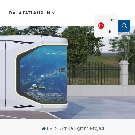
DAHA FAZLA ÜRÜN
Tür
K
English
Français
Deutsch
Русский
Italiano
Ev
Afrika Eğitim Projesi