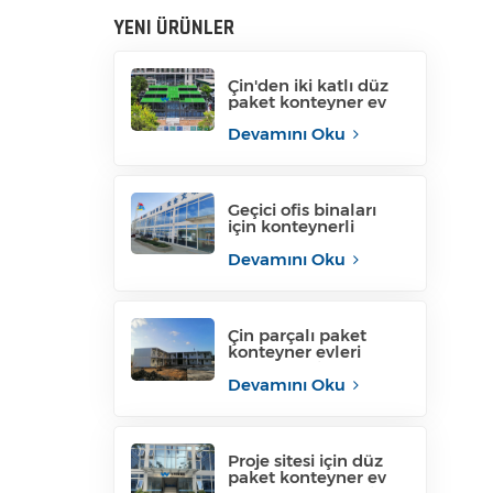
YENI ÜRÜNLER
Çin'den iki katlı düz
paket konteyner ev
Devamını Oku
Geçici ofis binaları
için konteynerli
konteyner evler
Devamını Oku
Çin parçalı paket
konteyner evleri
konteynerli
konteyner evleri
Devamını Oku
Proje sitesi için düz
paket konteyner ev