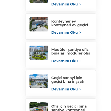
yaşam konteyneri
ofisi
Devamını Oku
Konteyner ev
konteyneri ev geçici
ofis yapısı satılık
filipinler
Devamını Oku
Modüler şantiye ofis
binaları modüler ofis
yapıları
Devamını Oku
Geçici sanayi için
geçici bina inşaatı
mobil inşaat ofisi
Devamını Oku
Ofis için geçici bina
şantiye konteyneri