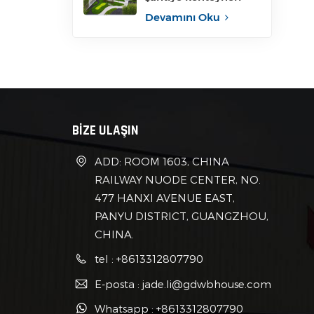
Devamını Oku
BİZE ULAŞIN
ADD: ROOM 1603, CHINA
RAILWAY NUODE CENTER, NO.
477 HANXI AVENUE EAST,
PANYU DISTRICT, GUANGZHOU,
CHINA.
tel : +8613312807790
E-posta : jade.li@gdwbhouse.com
Whatsapp : +8613312807790