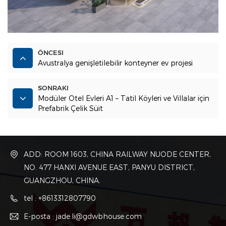
ÖNCESI
Avustralya genişletilebilir konteyner ev projesi
SONRAKI
Modüler Otel Evleri A1 – Tatil Köyleri ve Villalar için
Prefabrik Çelik Süit
ADD: ROOM 1603, CHINA RAILWAY NUODE CENTER,
NO. 477 HANXI AVENUE EAST, PANYU DISTRICT,
GUANGZHOU, CHINA.
tel : +8613312807790
E-posta : jade.li@gdwbhouse.com