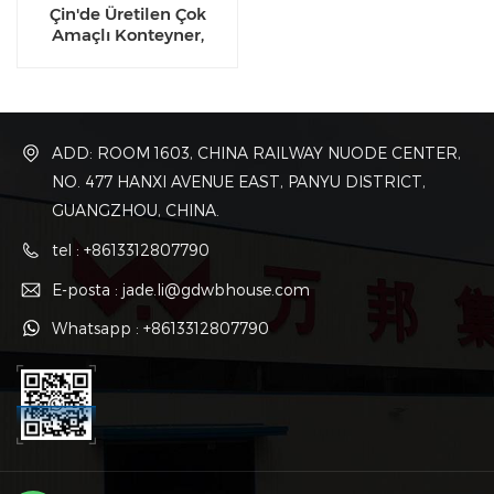
Çin'de Üretilen Çok
Amaçlı Konteyner,
Şantiyeler ve Tesisler için
Anında Güvenli
Depolama Kabini
ADD: ROOM 1603, CHINA RAILWAY NUODE CENTER,
NO. 477 HANXI AVENUE EAST, PANYU DISTRICT,
GUANGZHOU, CHINA.
tel : +8613312807790
E-posta : jade.li@gdwbhouse.com
Whatsapp : +8613312807790