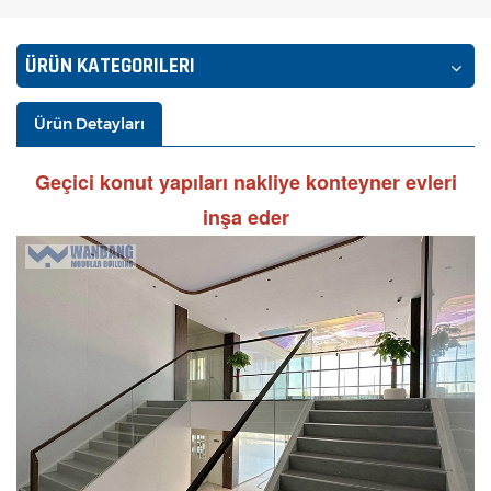
ÜRÜN KATEGORILERI
Ürün Detayları
Geçici konut yapıları nakliye konteyner evleri
inşa eder