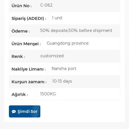
C-062
Ürün No :
1 unit
Sipariş (ADEDI) :
50% deposite,50% before shipment
Ödeme :
Guangdong province
Ürün Menşei :
customized
Renk :
Nansha port
Nakliye Limanı :
10-15 days
Kurşun zamanı :
1500KG
Ağırlık :
Şimdi Sor