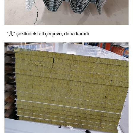
"几" şeklindeki alt çerçeve, daha kararlı