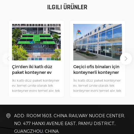
ILGILI ÜRÜNLER
Çin'den iki katlı düz
Geçici ofis binaları için
paket konteyner ev
konteynerli konteyner
evler
İki katlı düz paket konteyner
İki katlı düz paket konteyner
ev, temel ünite olarak tek
ev, temel ünite olarak tek
konteyner evini temel alır, tek
konteyner evini temel alır, tek
ünite özel kesitli çelik kaynak
ünite özel kesitli çelik kaynak
ve cıvata bağlantısıyla inşa
ve cıvata bağlantısıyla inşa
edilir, farklı üniteler
edilir, farklı üniteler
cıvatalarla bağlanır.
cıvatalarla bağlanır.
ADD: ROOM 1603, CHINA RAILWAY NUODE CENTER,
NO. 477 HANXI AVENUE EAST, PANYU DISTRICT,
GUANGZHOU, CHINA.